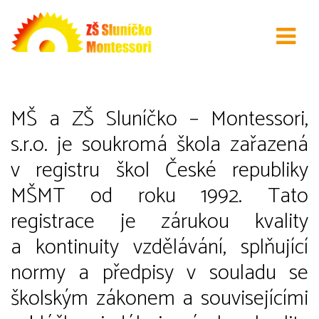
Kdo je MŠ a ZŠ Sluníčko –
Montessori, s.r.o.
MŠ a ZŠ Sluníčko – Montessori,
s.r.o. je soukromá škola zařazená
v registru škol České republiky
MŠMT od roku 1992. Tato
registrace je zárukou kvality
a kontinuity vzdělávání, splňující
normy a předpisy v souladu se
školským zákonem a souvisejícími