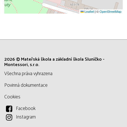
Leaflet
Leaflet
|
©
|
OpenStreetMap
OpenStreetMap
2026 © Mateřská škola a základní škola Sluníčko -
Montessori, s.r.o.
všechna práva vyhrazena
Povinná dokumentace
Cookies
Facebook
Instagram