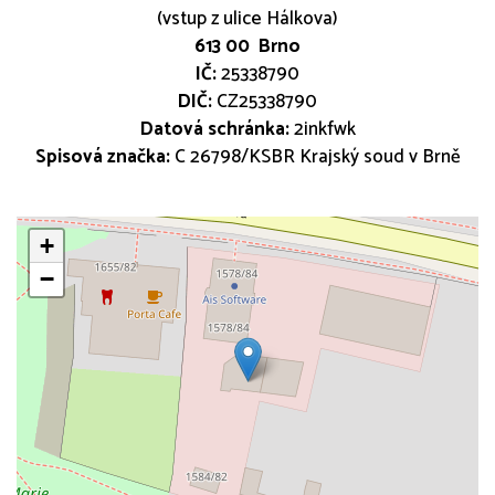
(vstup z ulice Hálkova)
613 00 Brno
IČ:
25338790
DIČ:
CZ25338790
Datová schránka:
2inkfwk
Spisová značka:
C 26798/KSBR Krajský soud v Brně
+
+
−
−