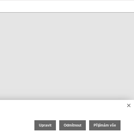
×
Upravit
Odmítnout
Přijímám vše