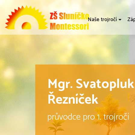
Naše trojročí
Záp
Mgr. Svatopluk
Řezníček
průvodce pro 1. trojročí