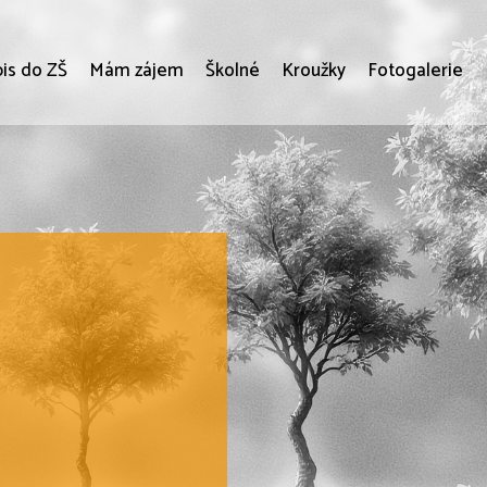
is do ZŠ
Mám zájem
Školné
Kroužky
Fotogalerie