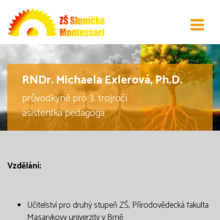
RNDr. Michaela Exlerová, Ph.D.
průvodkyně pro 3. trojročí
asistentka pedagoga
Vzdělání:
Učitelství pro druhý stupeň ZŠ, Přírodovědecká fakulta
Masarykovy univerzity v Brně