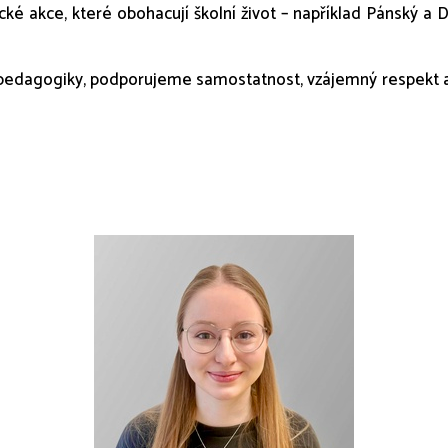
ké akce, které obohacují školní život – například Pánský a D
i pedagogiky, podporujeme samostatnost, vzájemný respekt a