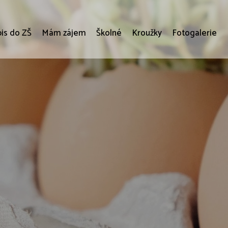
is do ZŠ
Mám zájem
Školné
Kroužky
Fotogalerie